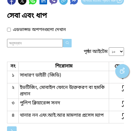
আপনার মতামত প্রদান করুন
সেবা এবং ধাপ
এডভান্সড অপশনগুলো দেখান
পৃষ্ঠা আইটেম
নং
শিরোনাম
সেবার ধ
১
সাধারণ ডাইরী (জিডি)
২
ইভটিজিং, মোবাইল ফোনে উ্যক্তকরণ বা হুমকি
প্রদান
৩
পুলিশ ক্লিয়ারেন্স সনদ
৪
থানার নন এফ.আই.আর মামলার প্রসেস ম্যাপ
১