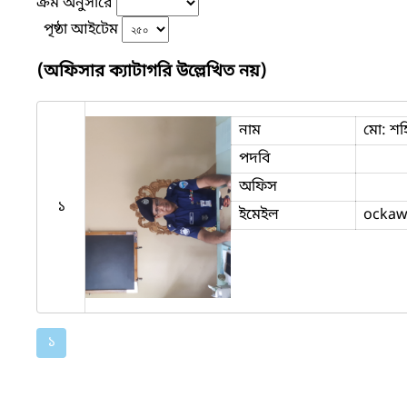
ক্রম অনুসারে
পৃষ্ঠা আইটেম
(অফিসার ক্যাটাগরি উল্লেখিত নয়)
নাম
মো: শহি
পদবি
অফিস
১
ইমেইল
ockaw
১